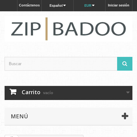
Contáctenos
Iniciar sesión
Español
EUR
Carrito
vacío
MENÚ