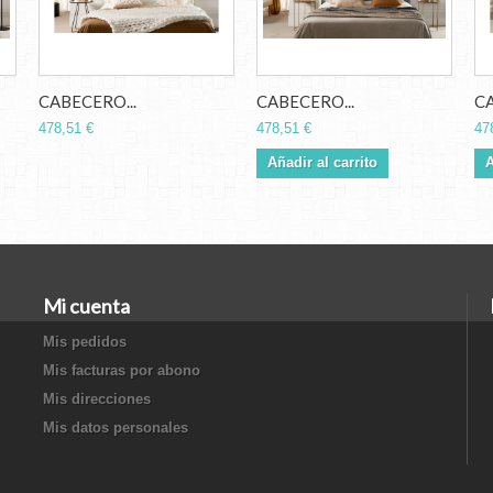
CABECERO...
CABECERO...
CA
478,51 €
478,51 €
47
Añadir al carrito
A
Mi cuenta
Mis pedidos
Mis facturas por abono
Mis direcciones
Mis datos personales