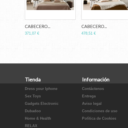
CABECERO...
CABECERO...
371,07 €
478,51 €
Tienda
Información
Dress your Iphone
Contáctenos
Sex Toys
Entrega
Gadgets Electronic
Aviso legal
Dubadoo
Condiciones de uso
Home & Health
Política de Cookies
RELAX