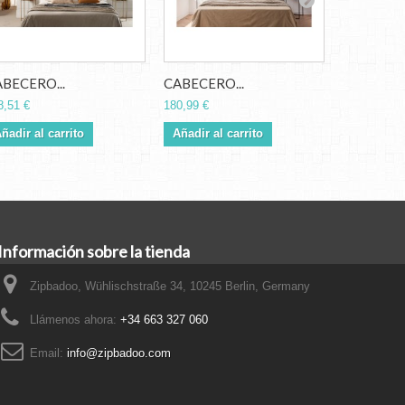
BECERO...
CABECERO...
CABECERO
8,51 €
180,99 €
156,20 €
ñadir al carrito
Añadir al carrito
Información sobre la tienda
Zipbadoo, Wühlischstraße 34, 10245 Berlin, Germany
Llámenos ahora:
+34 663 327 060
Email:
info@zipbadoo.com