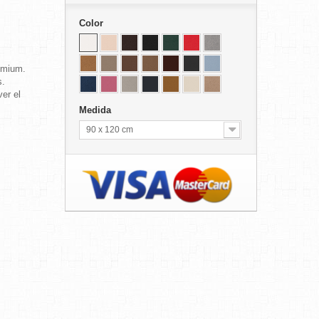
Color
emium.
s.
er el
Medida
90 x 120 cm