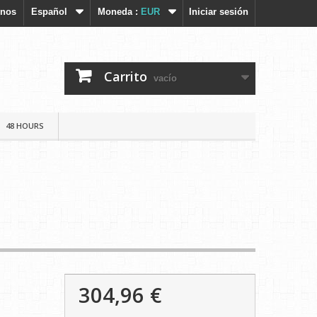
enos
Español
Moneda :
EUR
Iniciar sesión
Carrito
vacío
48 HOURS
304,96 €