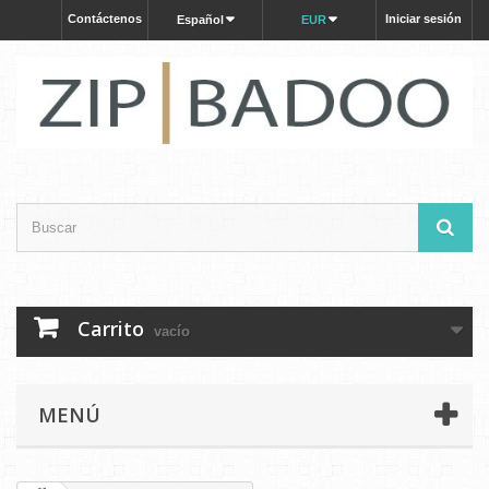
Contáctenos
Iniciar sesión
Español
EUR
Carrito
vacío
MENÚ