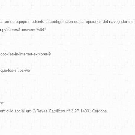
das en su equipo mediante la configuración de las opciones del navegador ins
wer.py?hl=es&answer=95647
okies-in-internet-explorer-9
-que-los-sitios-we
or:
domicilio social en: C/Reyes Católicos nº 3 2P 14001 Cordoba.