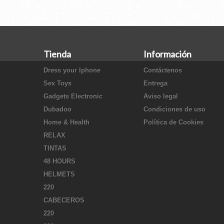
Tienda
Información
Dress your Iphone
Contáctenos
Sex Toys
Entrega
Gadgets Electronic
Aviso legal
Dubadoo
Condiciones de uso
Home & Health
Política de Cookies
RELAX
TINTAS
48 HOURS
HELMETS
220
CABECEROS
220