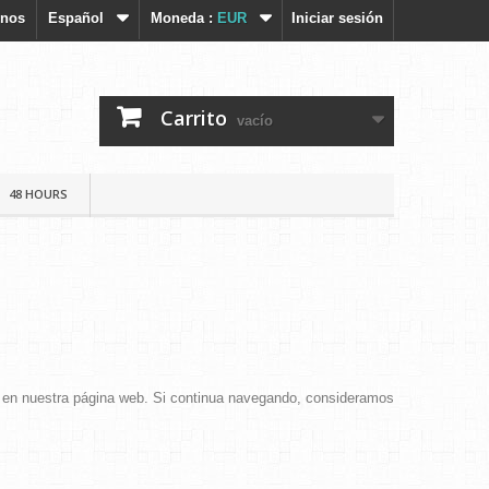
enos
Español
Moneda :
EUR
Iniciar sesión
Carrito
vacío
48 HOURS
ico en nuestra página web. Si continua navegando, consideramos