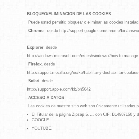
BLOQUEO/ELIMINACION DE LAS COOKIES
Puede usted permitir, bloquear o eliminar las cookies instala
Chrome
, desde
http://support.google.com/chrome/bin/ans
Explorer
, desde
http://windows.microsoft.com/es-es/windows7/how-to-manage-co
Firefox
, desde
http://support.mozilla.org/es/kb/habilitar-y-deshabilitar-cookies
Safari,
desde
http://support.apple.com/kb/ph5042
ACCESO A DATOS
Las cookies de nuestro sitio web son únicamente utilizadas p
El Titular de la página Zipzap S.L., con CIF: B14987150 y 
GOOGLE.
YOUTUBE.