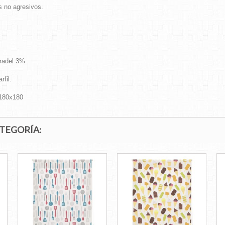
s no agresivos.
radel 3%.
rfil.
 180x180
ATEGORÍA: