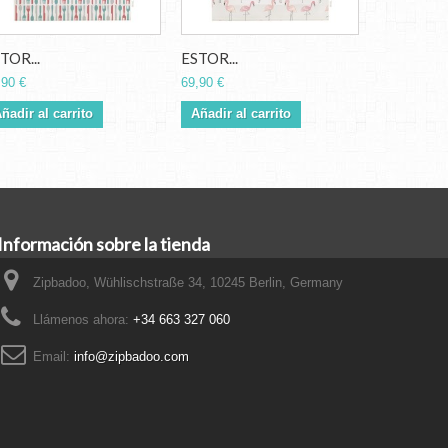
TOR...
ESTOR...
ESTOR...
,90 €
69,90 €
69,90 €
ñadir al carrito
Añadir al carrito
Añadir al 
Información sobre la tienda
Zipbadoo, Wühlischstraße 34, 10245 Berlin, Germany
Llámenos ahora:
+34 663 327 060
Email:
info@zipbadoo.com