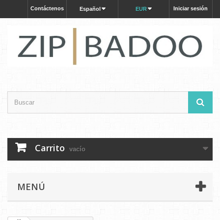
Contáctenos
Iniciar sesión
Español
EUR
Carrito
vacío
MENÚ