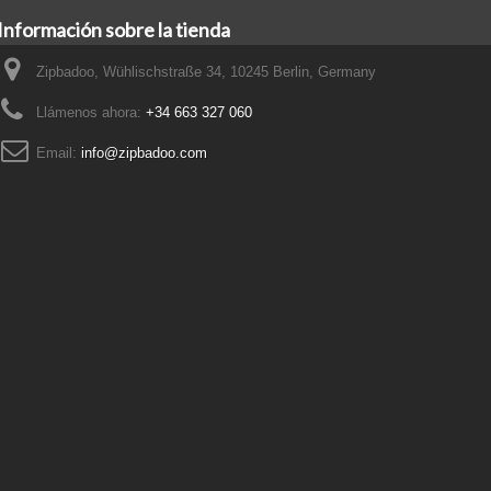
Información sobre la tienda
Zipbadoo, Wühlischstraße 34, 10245 Berlin, Germany
Llámenos ahora:
+34 663 327 060
Email:
info@zipbadoo.com