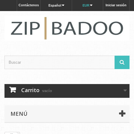
Contáctenos
Iniciar sesión
Español
EUR
Carrito
vacío
MENÚ