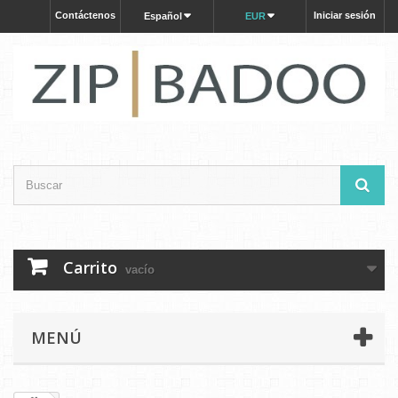
Contáctenos
Iniciar sesión
Español
EUR
Carrito
vacío
MENÚ