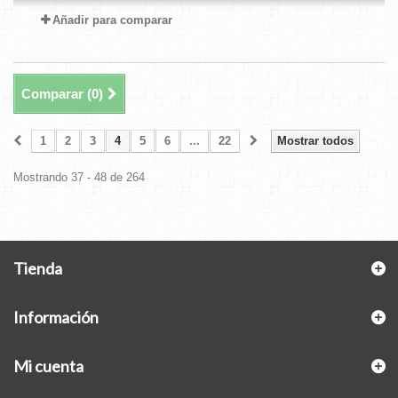
Añadir para comparar
Comparar (
0
)
1
2
3
4
5
6
...
22
Mostrar todos
Mostrando 37 - 48 de 264
Tienda
Información
Mi cuenta