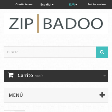
Contáctenos
Iniciar sesión
Español
EUR
Carrito
vacío
MENÚ